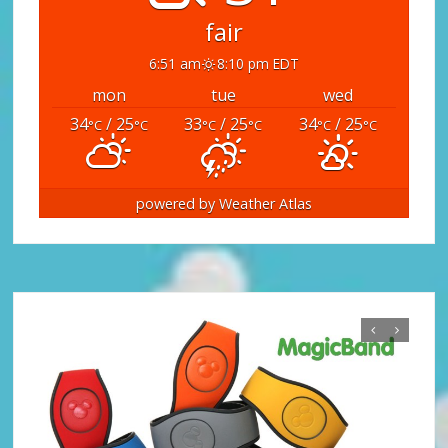
fair
6:51 am
8:10 pm EDT
mon
tue
wed
34
/ 25
33
/ 25
34
/ 25
°C
°C
°C
°C
°C
°C
powered by
Weather Atlas