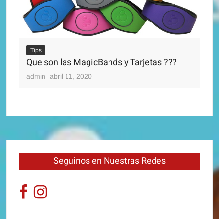
Ti
Di
Tips
adm
Que son las MagicBands y Tarjetas ???
admin
abril 11, 2020
Seguinos en Nuestras Redes