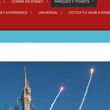
A
COMER EN DISNEY
PARQUES Y TICKETS
NEY EXPERIENCE
UNIVERSAL
COTIZA TU VIAJE A DISN