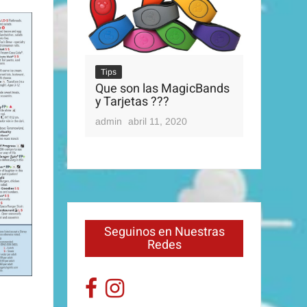
Tips
Que son las MagicBands
Tips
y Tarjetas ???
OS PARQUES
Disney’s 
admin
abril 11, 2020
0, 2020
admin
abri
Seguinos en Nuestras
Redes