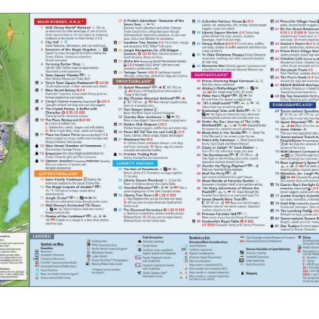
Tips
Tips
Disney’s Magical Express
MAPA DE L
admin
abril 2
admin
abril 11, 2020