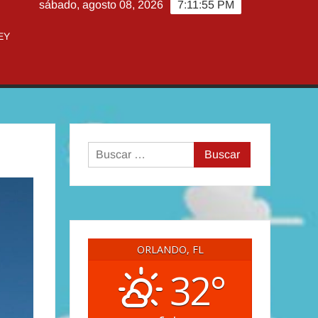
sábado, agosto 08, 2026
7:11:56 PM
EY
Buscar:
ORLANDO, FL
32°