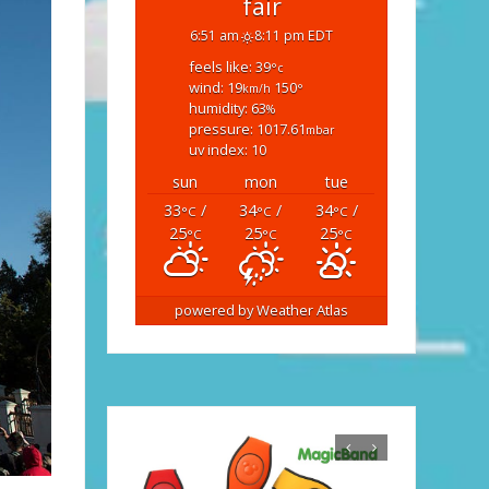
fair
6:51 am
8:11 pm EDT
feels like: 39
°c
wind: 19
150
km/h
°
humidity: 63
%
pressure: 1017.61
mbar
uv index: 10
sun
mon
tue
33
/
34
/
34
/
°C
°C
°C
25
25
25
°C
°C
°C
powered by
Weather Atlas