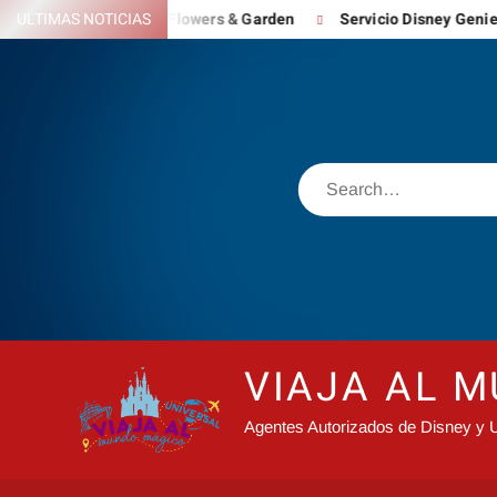
Skip
– Festival Flowers & Garden
ULTIMAS NOTICIAS
Servicio Disney Genie para reinven
to
content
Search
VIAJA AL 
Agentes Autorizados de Disney y U