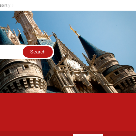
land Resort
Mickey’s Once Upon a Christmas Parade, Fireworks 