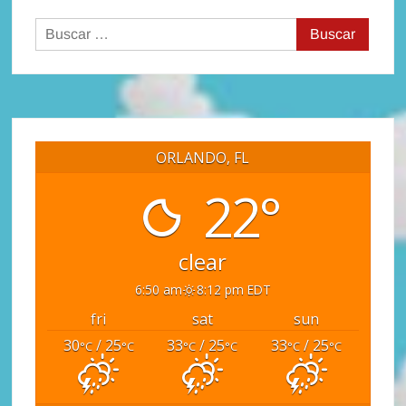
Buscar:
ORLANDO, FL
22°
clear
6:50 am
8:12 pm EDT
fri
sat
sun
30
/ 25
33
/ 25
33
/ 25
°C
°C
°C
°C
°C
°C