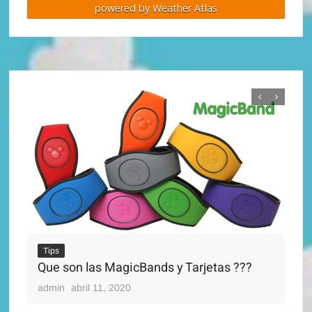
powered by
Weather Atlas
Tips
Que son las MagicBands y Tarjetas ???
Ti
Di
admin
abril 11, 2020
adm