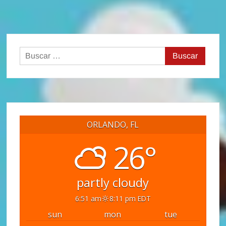
Buscar:
ORLANDO, FL
26°
partly cloudy
6:51 am
8:11 pm EDT
sun
mon
tue