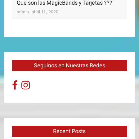
 son las MagicBands y Tarjetas ???
in
abril 11, 2020
Seguinos en Nuestras Redes
Recent Posts