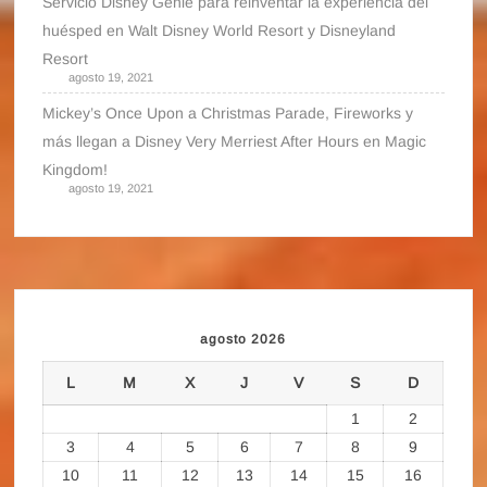
Servicio Disney Genie para reinventar la experiencia del
huésped en Walt Disney World Resort y Disneyland
Resort
agosto 19, 2021
Mickey’s Once Upon a Christmas Parade, Fireworks y
más llegan a Disney Very Merriest After Hours en Magic
Kingdom!
agosto 19, 2021
agosto 2026
L
M
X
J
V
S
D
1
2
3
4
5
6
7
8
9
10
11
12
13
14
15
16