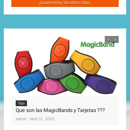
powered by
Weather Atlas
Tips
Disney’s Magical Express
admin
abril 11, 2020
as ???