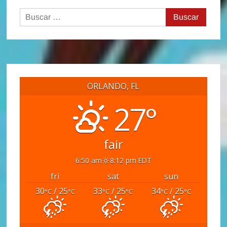
Buscar:
ORLANDO, FL
27°
fair
6:50 am
8:12 pm EDT
fri
sat
sun
30
/ 25
33
/ 25
34
/ 25
°C
°C
°C
°C
°C
°C