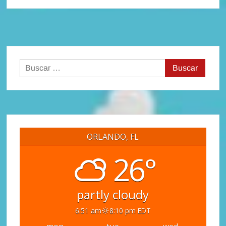
Buscar:
ORLANDO, FL
26°
partly cloudy
6:51 am
8:10 pm EDT