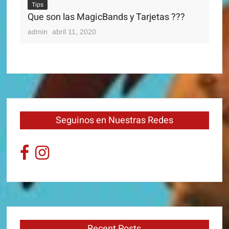
Tips
adm
Que son las MagicBands y Tarjetas ???
admin
abril 11, 2020
Seguinos en Nuestras Redes
Recent Posts