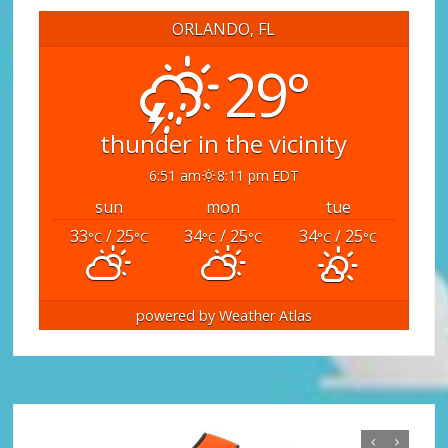
ORLANDO, FL
29°
thunder in the vicinity
6:51 am
8:11 pm EDT
sun
mon
tue
33
/ 25
34
/ 25
34
/ 25
°C
°C
°C
°C
°C
°C
powered by
Weather Atlas