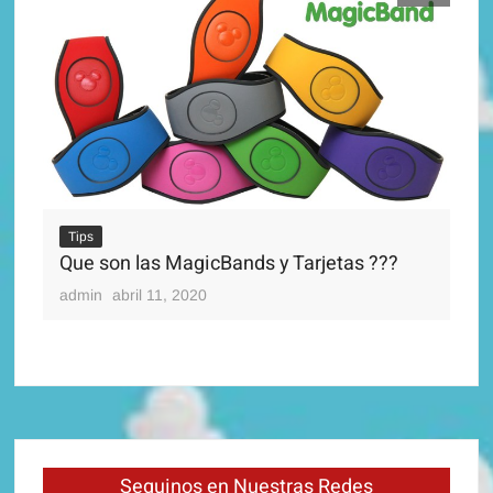
Tips
Que son las MagicBands y Tarjetas ???
Ti
Di
admin
abril 11, 2020
adm
Seguinos en Nuestras Redes