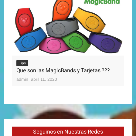
Ti
Di
Tips
adm
Que son las MagicBands y Tarjetas ???
admin
abril 11, 2020
Seguinos en Nuestras Redes