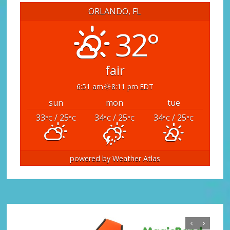
ORLANDO, FL
32°
fair
6:51 am
8:11 pm EDT
sun
mon
tue
33
/ 25
34
/ 25
34
/ 25
°C
°C
°C
°C
°C
°C
powered by
Weather Atlas