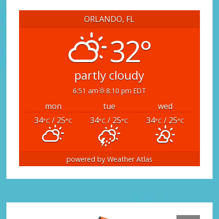
ORLANDO, FL
32°
partly cloudy
6:51 am
8:10 pm EDT
mon
tue
wed
34
/ 25
34
/ 25
34
/ 25
°C
°C
°C
°C
°C
°C
powered by
Weather Atlas