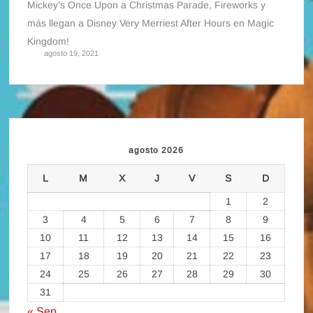
Mickey’s Once Upon a Christmas Parade, Fireworks y
más llegan a Disney Very Merriest After Hours en Magic
Kingdom!
agosto 19, 2021
agosto 2026
L
M
X
J
V
S
D
1
2
3
4
5
6
7
8
9
10
11
12
13
14
15
16
17
18
19
20
21
22
23
24
25
26
27
28
29
30
31
« Sep