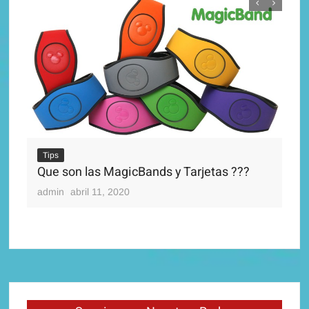
Tips
Que son las MagicBands y Tarjetas ???
Ti
Di
admin
abril 11, 2020
adm