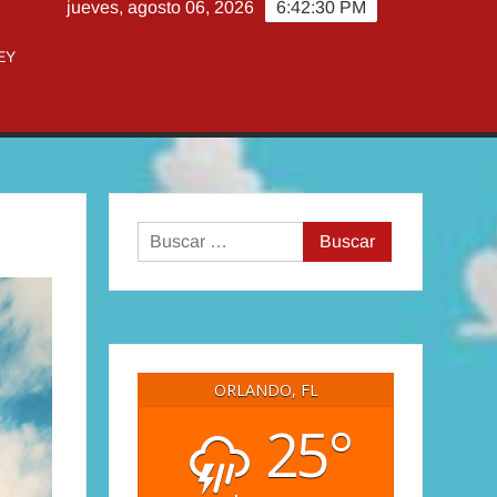
jueves, agosto 06, 2026
6:42:32 PM
EY
Buscar:
ORLANDO, FL
25°