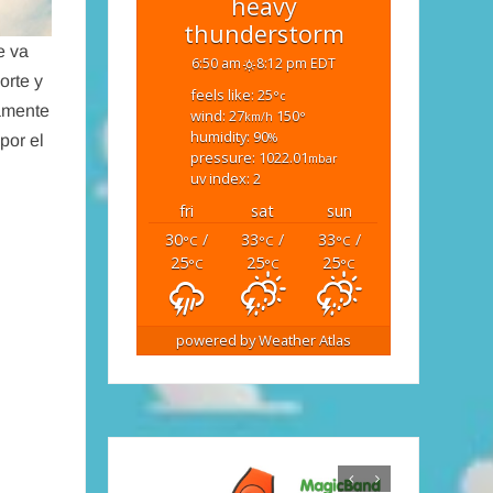
heavy
thunderstorm
e va
6:50 am
8:12 pm EDT
orte y
feels like: 25
°c
camente
wind: 27
150
km/h
°
humidity: 90
%
por el
pressure: 1022.01
mbar
uv index: 2
fri
sat
sun
30
/
33
/
33
/
°C
°C
°C
25
25
25
°C
°C
°C
powered by
Weather Atlas