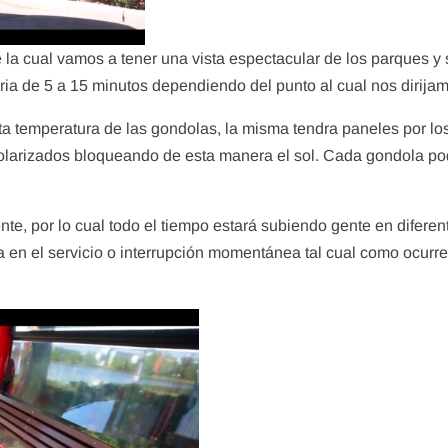
 la cual vamos a tener una vista espectacular de los parques y
eria de 5 a 15 minutos dependiendo del punto al cual nos dirija
lta temperatura de las gondolas, la misma tendra paneles por lo
T
Qu
Tips
 polarizados bloqueando de esta manera el sol. Cada gondola po
y 
ney’s Magical Express
MAPA DE LOS PARQUES
ad
admin
abril 20, 2020
n
abril 11, 2020
e, por lo cual todo el tiempo estará subiendo gente en diferen
 en el servicio o interrupción momentánea tal cual como ocurr