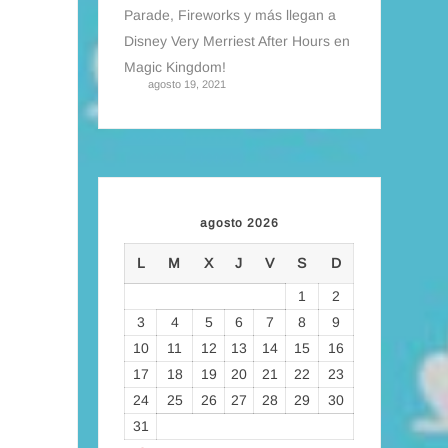
Parade, Fireworks y más llegan a
Disney Very Merriest After Hours en
Magic Kingdom!
agosto 19, 2021
agosto 2026
L
M
X
J
V
S
D
1
2
3
4
5
6
7
8
9
10
11
12
13
14
15
16
17
18
19
20
21
22
23
24
25
26
27
28
29
30
31