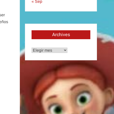
« Sep
ser
seños
Archives
Archives