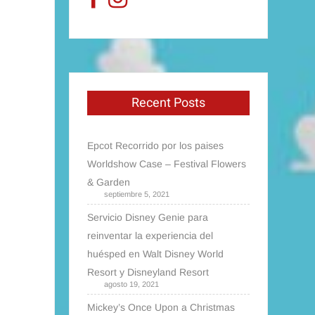
Recent Posts
Epcot Recorrido por los paises
Worldshow Case – Festival Flowers
& Garden
septiembre 5, 2021
Servicio Disney Genie para
reinventar la experiencia del
huésped en Walt Disney World
Resort y Disneyland Resort
agosto 19, 2021
Mickey’s Once Upon a Christmas