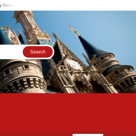
ort
Mickey’s Once Upon a Christmas Parade, Fireworks y más ll