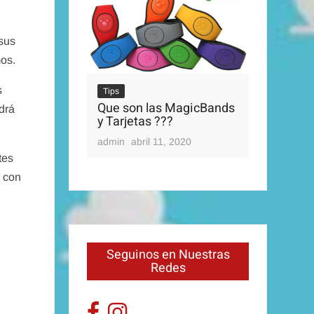
 sus
mos.
s
ips
e son las MagicBands
Tips
drá
Tarjetas ???
Disney’s Magical Express
min
abril 11, 2020
admin
abril 11, 2020
tes
e con
Seguinos en Nuestras
Redes