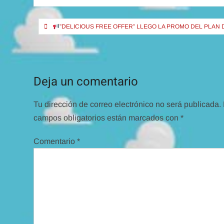
Navegación
”DELICIOUS FREE OFFER” LLEGO LA PROMO DEL PLAN 
de
entradas
Deja un comentario
Tu dirección de correo electrónico no será publicada.
campos obligatorios están marcados con
*
Comentario
*