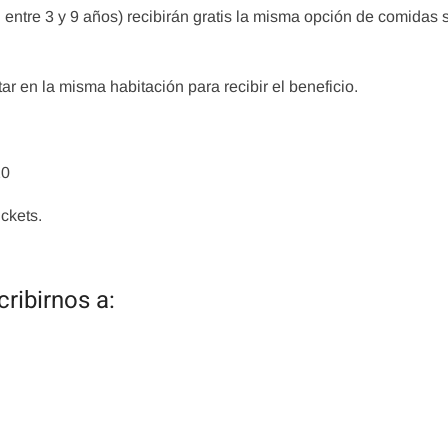
entre 3 y 9 años) recibirán gratis la misma opción de comidas 
ar en la misma habitación para recibir el beneficio.
Tips
Que son l
Tips
y Tarjetas 
gical Express
MAPA DE LOS PARQUES
20
admin
abril 
admin
abril 20, 2020
, 2020
ckets.
ribirnos a: