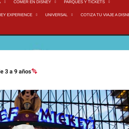
A
COMER EN DISNEY
PARQUES Y TICKETS
NEY EXPERIENCE
UNIVERSAL
COTIZA TU VIAJE A DISN
e 3 a 9 años