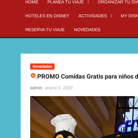
HOME
PLANEA TU VIAJE
ORGANIZAR TU DI
HOTELES EN DISNEY
ACTIVIDADES
MY DIS
RESERVA TU VIAJE
NOVEDADES
Novedades
PROMO Comidas Gratis para niños d
admin
enero 5, 2020