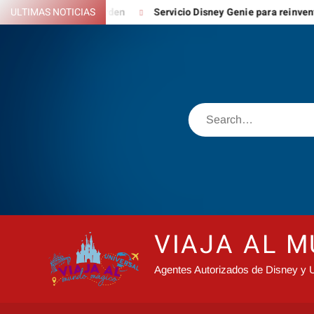
Skip
lowers & Garden
ULTIMAS NOTICIAS
Servicio Disney Genie para reinventar la exper
to
content
Search
VIAJA AL 
Agentes Autorizados de Disney y U