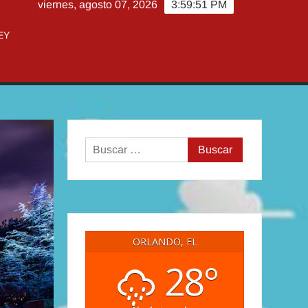
viernes, agosto 07, 2026
3:59:52 PM
EY
Buscar:
ORLANDO, FL
28°