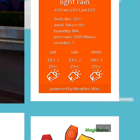
light rain
6:50 am
8:11 pm EDT
feels like: 32
°c
wind: 18
60
km/h
°
humidity: 86
%
pressure: 1019.98
mbar
uv index: 7
sat
sun
mon
33
/
33
/
34
/
°C
°C
°C
25
25
25
°C
°C
°C
powered by
Weather Atlas