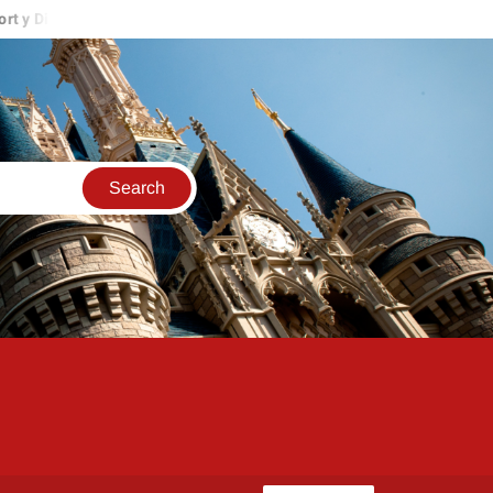
and Resort
Mickey’s Once Upon a Christmas Parade, Fireworks y 