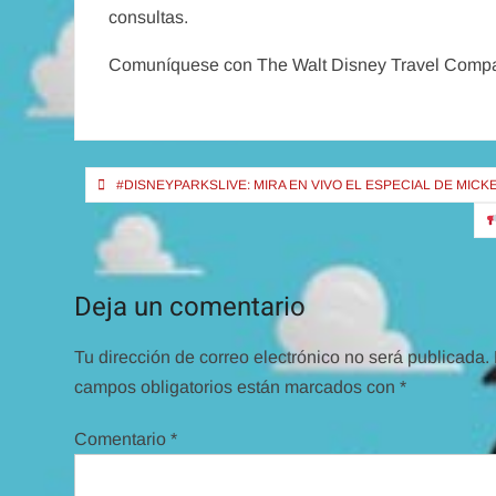
consultas.
Comuníquese con The Walt Disney Travel Compa
Navegación
#DISNEYPARKSLIVE: MIRA EN VIVO EL ESPECIAL DE MICKEY
de
entradas
Deja un comentario
Tu dirección de correo electrónico no será publicada.
campos obligatorios están marcados con
*
Comentario
*