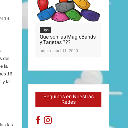
el 14
Tips
Que son las MagicBands
Tips
y Tarjetas ???
OS PARQUES
Disney’s 
s
admin
abril 11, 2020
0, 2020
admin
abri
s del
e la
nes 16
 y la
Seguinos en Nuestras
Redes
das las