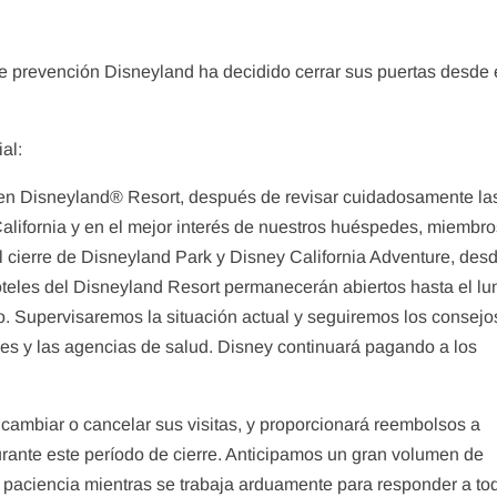
 prevención Disneyland ha decidido cerrar sus puertas desde 
Tips
Tips
al:
Disney’s Magical Express
MAPA DE L
en Disneyland® Resort, después de revisar cuidadosamente la
admin
abril 2
admin
abril 11, 2020
alifornia y en el mejor interés de nuestros huéspedes, miembro
 cierre de Disneyland Park y Disney California Adventure, desd
teles del Disneyland Resort permanecerán abiertos hasta el lu
Supervisaremos la situación actual y seguiremos los consejos
ales y las agencias de salud. Disney continuará pagando a los
cambiar o cancelar sus visitas, y proporcionará reembolsos a
urante este período de cierre. Anticipamos un gran volumen de
paciencia mientras se trabaja arduamente para responder a to