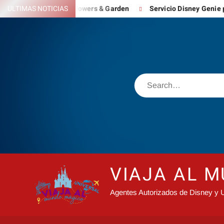
Skip
 Festival Flowers & Garden
ULTIMAS NOTICIAS
Servicio Disney Genie para reinvent
to
content
Search
VIAJA AL 
Agentes Autorizados de Disney y U