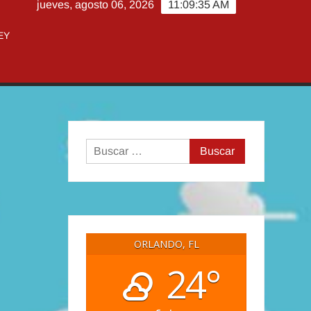
jueves, agosto 06, 2026
11:09:36 AM
EY
Buscar:
ORLANDO, FL
24°