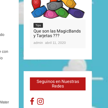
Tips
Que son las MagicBands
Tips
ado
y Tarjetas ???
OS PARQUES
Disney’s 
admin
abril 11, 2020
0, 2020
admin
abri
e con
lo
Seguinos en Nuestras
Redes
 Water