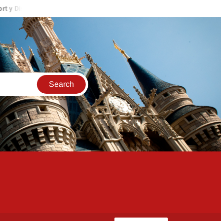
yland Resort
Mickey’s Once Upon a Christmas Parade, Fireworks