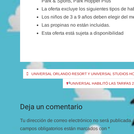
Park & Sports, Park Hopper Plus
La oferta excluye los siguientes tipos de h
Los niños de 3 a 9 años deben elegir del men
Las propinas no están incluidas.
Esta oferta está sujeta a disponibilidad
Navegación
UNIVERSAL ORLANDO RESORT Y UNIVERSAL STUDIOS H
de
UNIVERSAL HABILITÓ LAS TARIFAS
entradas
Deja un comentario
Tu dirección de correo electrónico no será publicada.
campos obligatorios están marcados con
*