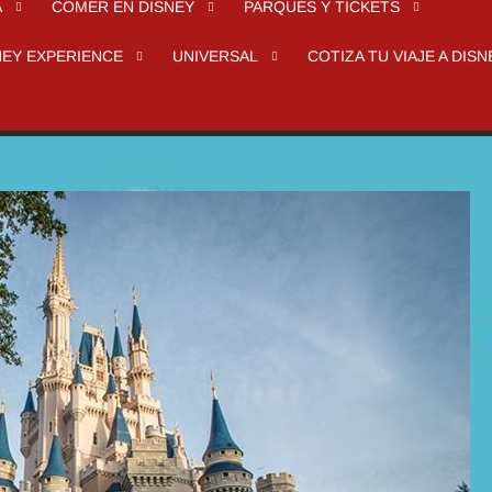
A
COMER EN DISNEY
PARQUES Y TICKETS
NEY EXPERIENCE
UNIVERSAL
COTIZA TU VIAJE A DISN