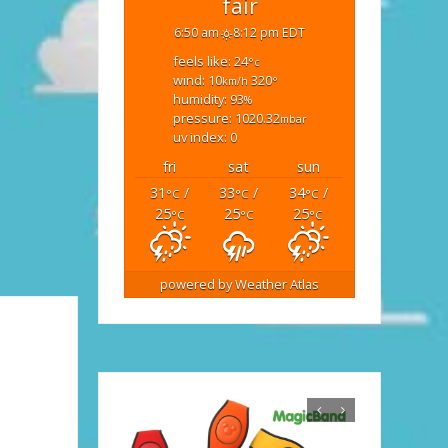
fair
6:50 am
8:12 pm EDT
feels like: 24
°c
wind: 10
320
km/h
°
humidity: 93
%
pressure: 1020.32
mbar
uv index: 0
fri
sat
sun
31
/
33
/
34
/
°C
°C
°C
25
25
25
°C
°C
°C
powered by
Weather Atlas