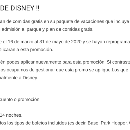
E DISNEY !!
an de comidas gratis en su paquete de vacaciones que incluye
, admisión al parque y plan de comidas gratis.
Tips
Tips
tre el 16 de marzo al 31 de mayo de 2020 y se hayan reprogram
Disney’s Magical Express
MAPA DE L
plicaran a esta promoción.
admin
abril 2
admin
abril 11, 2020
bién podés aplicar nuevamente para esta promoción. Si contrast
 nos ocupamos de gestionar que esta promo se aplique.Los que 
nalmente a Disney.
cuento o promoción.
 14 noches.
dos los tipos de boletos incluidos (es decir, Base, Park Hopper,