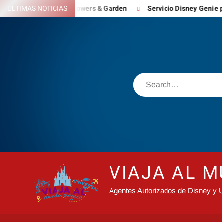
Skip
 – Festival Flowers & Garden
ULTIMAS NOTICIAS
Servicio Disney Genie para reinve
to
content
Search
VIAJA AL 
Agentes Autorizados de Disney y U