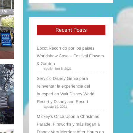
Recent Posts
Epcot Recorrido por los paises
Worldshow Case – Festival Flowers
& Garden
septiembre 5, 2021
Servicio Disney Genie para
reinventar la experiencia del
huésped en Walt Disney World
Resort y Disneyland Resort
agosto 19, 2021
Mickey’s Once Upon a Christmas
Parade, Fireworks y más llegan a
Disney Very Merriest After Hours en