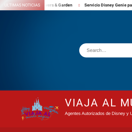
Skip
l Flowers & Garden
ULTIMAS NOTICIAS
Servicio Disney Genie para reinventar la ex
to
content
Search
VIAJA AL 
Agentes Autorizados de Disney y U