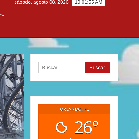
sábado, agosto 08, 2026
10:01:57 AM
EY
Buscar:
ORLANDO, FL
26°