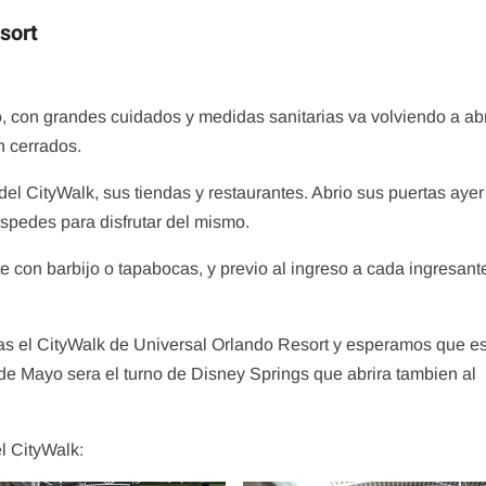
sort
ril 11, 2020
Tips
, con grandes cuidados y medidas sanitarias va volviendo a abr
Que s
Tips
n cerrados.
y Tarj
MAPA DE LOS PARQUES
admin
el CityWalk, sus tiendas y restaurantes. Abrio sus puertas ayer
admin
abril 20, 2020
pedes para disfrutar del mismo.
 con barbijo o tapabocas, y previo al ingreso a cada ingresante
as el CityWalk de Universal Orlando Resort y esperamos que e
 de Mayo sera el turno de Disney Springs que abrira tambien al
l CityWalk: