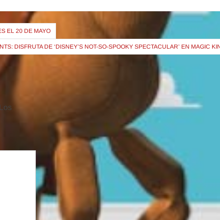
S EL 20 DE MAYO
TS: DISFRUTA DE ‘DISNEY’S NOT-SO-SPOOKY SPECTACULAR’ EN MAGIC K
Los