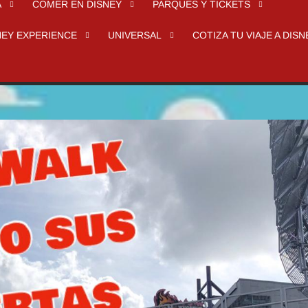
A
COMER EN DISNEY
PARQUES Y TICKETS
NEY EXPERIENCE
UNIVERSAL
COTIZA TU VIAJE A DISN