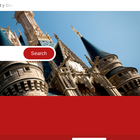
rt
Mickey’s Once Upon a Christmas Parade, Fireworks y más lle