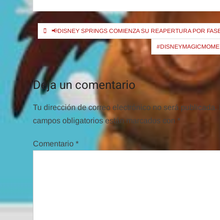
Navegación
📢DISNEY SPRINGS COMIENZA SU REAPERTURA POR FASE
de
#DISNEYMAGICMOMEN
entradas
Deja un comentario
Tu dirección de correo electrónico no será publicada.
campos obligatorios están marcados con
*
Comentario
*