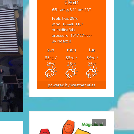
clear
6:51 am
8:11 pm EDT
feels like: 29
°c
wind: 10
110
km/h
°
humidity: 94
%
pressure: 1017.27
mbar
uv index: 0
sun
mon
tue
33
/
33
/
34
/
°C
°C
°C
25
25
25
°C
°C
°C
powered by
Weather Atlas
Tips
Disney’s Magical Express