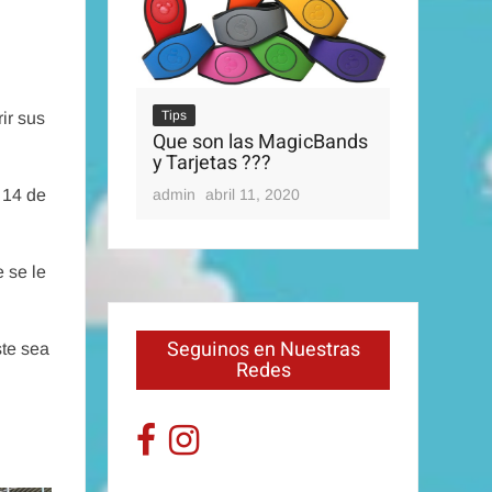
🚎
admin
abril 11, 2020
ir sus
on las MagicBands
Tips
etas ???
MAP
abril 11, 2020
 14 de
admi
 se le
Seguinos en Nuestras
ste sea
Redes