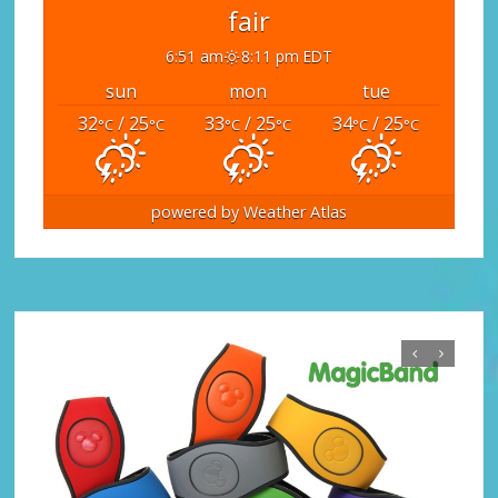
fair
6:51 am
8:11 pm EDT
sun
mon
tue
32
/ 25
33
/ 25
34
/ 25
°C
°C
°C
°C
°C
°C
powered by
Weather Atlas