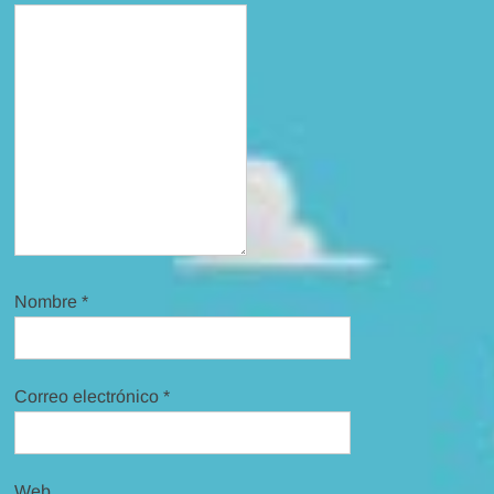
Nombre
*
Correo electrónico
*
Web