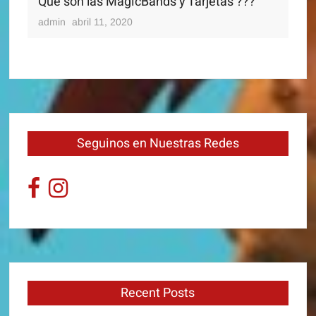
Que son las MagicBands y Tarjetas ???
admin
abril 11, 2020
Seguinos en Nuestras Redes
Recent Posts