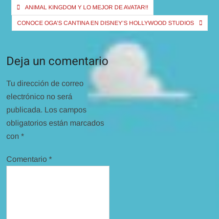
Navegación
ANIMAL KINGDOM Y LO MEJOR DE AVATAR!!
de
CONOCE OGA’S CANTINA EN DISNEY’S HOLLYWOOD STUDIOS
entradas
Deja un comentario
Tu dirección de correo
electrónico no será
publicada.
Los campos
obligatorios están marcados
con
*
Comentario
*