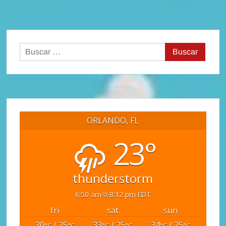
Buscar:
ORLANDO, FL
23°
thunderstorm
6:50 am
8:12 pm EDT
fri
sat
sun
30
/ 25
33
/ 25
34
/ 25
°C
°C
°C
°C
°C
°C