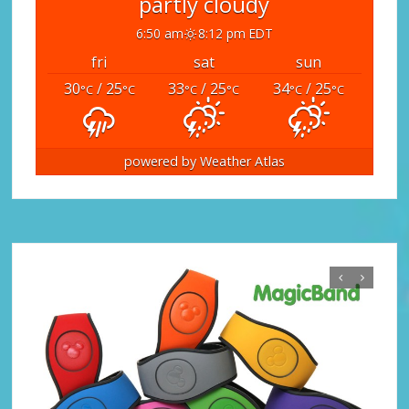
partly cloudy
6:50 am
8:12 pm EDT
fri
sat
sun
30
/ 25
33
/ 25
34
/ 25
°C
°C
°C
°C
°C
°C
powered by
Weather Atlas