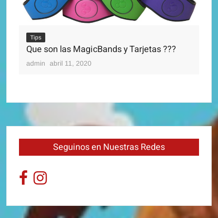
Ti
Di
Tips
adm
Que son las MagicBands y Tarjetas ???
admin
abril 11, 2020
Seguinos en Nuestras Redes