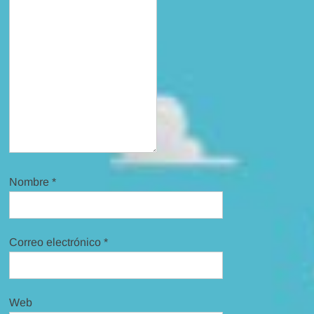
Nombre
*
Correo electrónico
*
Web