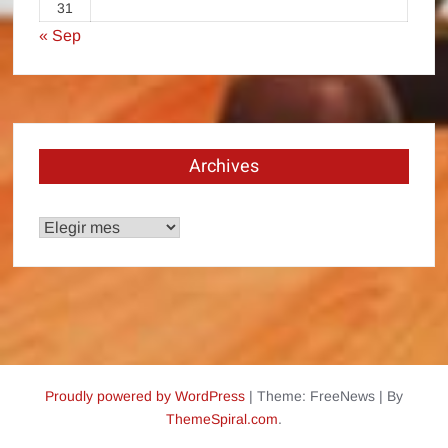
31
« Sep
Archives
Archives
Proudly powered by WordPress
|
Theme: FreeNews
|
By
ThemeSpiral.com
.