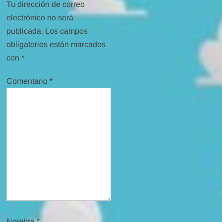
Tu dirección de correo
electrónico no será
publicada.
Los campos
obligatorios están marcados
con
*
Comentario
*
Nombre
*