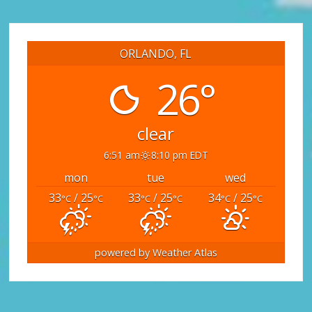
ORLANDO, FL
26°
clear
6:51 am
8:10 pm EDT
mon
tue
wed
33
/ 25
33
/ 25
34
/ 25
°C
°C
°C
°C
°C
°C
powered by
Weather Atlas