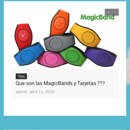
Tips
Que son las MagicBands y Tarjetas ???
Ti
Di
admin
abril 11, 2020
adm