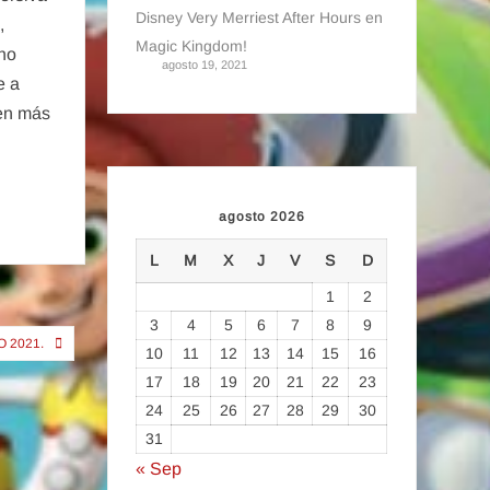
Disney Very Merriest After Hours en
,
Magic Kingdom!
cho
agosto 19, 2021
e a
den más
agosto 2026
L
M
X
J
V
S
D
1
2
3
4
5
6
7
8
9
2021.⁣
10
11
12
13
14
15
16
17
18
19
20
21
22
23
24
25
26
27
28
29
30
31
« Sep