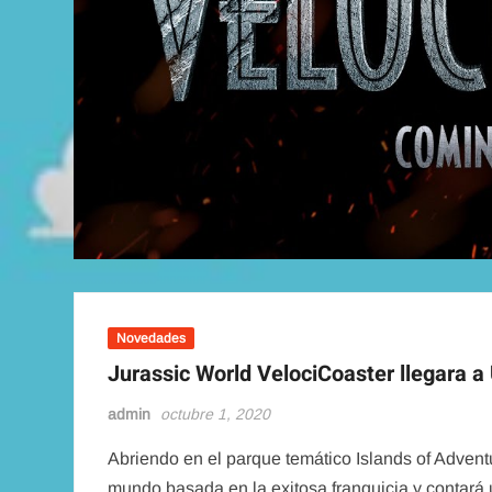
Novedades
Jurassic World VelociCoaster llegara a
admin
octubre 1, 2020
Abriendo en el parque temático Islands of Advent
mundo basada en la exitosa franquicia y contará 