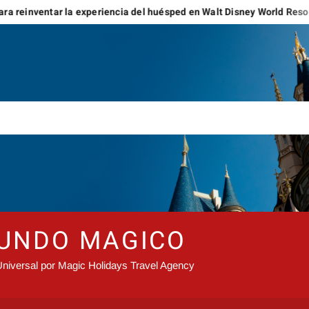
ar la experiencia del huésped en Walt Disney World Resort y Disneyl
MUNDO MAGICO
niversal por Magic Holidays Travel Agency