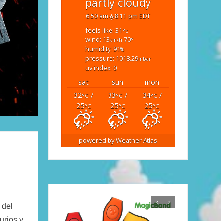
partly cloudy
6:50 am
8:11 pm EDT
feels like: 31
°c
wind: 13
70
km/h
°
humidity: 91
%
pressure: 1018.29
mbar
uv index: 0
sat
sun
mon
32
/
33
/
34
/
°C
°C
°C
25
25
25
°C
°C
°C
powered by
Weather Atlas
 del
urios y