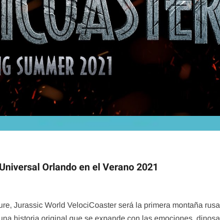
 Universal Orlando en el Verano 2021
ure, Jurassic World VelociCoaster será la primera montaña rusa
una historia original que se expande con las emociones, dinosa