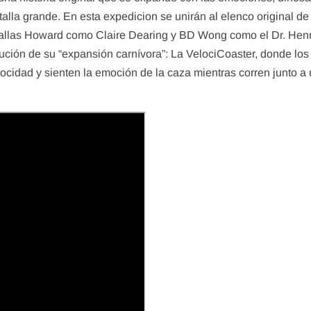
talla grande. En esta expedicion se unirán al elenco original de
Dallas Howard como Claire Dearing y BD Wong como el Dr. Hen
ución de su “expansión carnívora”: La VelociCoaster, donde los
ocidad y sienten la emoción de la caza mientras corren junto a
Tips
Tips
Disney’s Magical Express
MAPA DE L
admin
abril 2
admin
abril 11, 2020