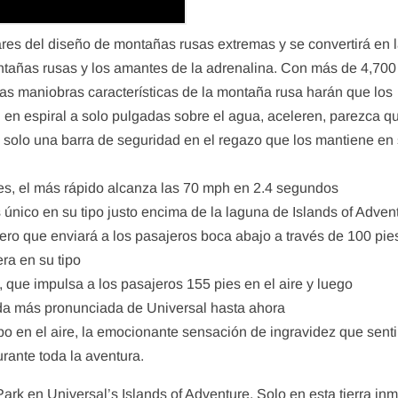
res del diseño de montañas rusas extremas y se convertirá en 
ntañas rusas y los amantes de la adrenalina. Con más de 4,700
las maniobras características de la montaña rusa harán que los
en en espiral a solo pulgadas sobre el agua, aceleren, parezca q
 solo una barra de seguridad en el regazo que los mantiene en
tes, el más rápido alcanza las 70 mph en 2.4 segundos
s único en su tipo justo encima de la laguna de Islands of Adven
ero que enviará a los pasajeros boca abajo a través de 100 pie
ra en su tipo
, que impulsa a los pasajeros 155 pies en el aire y luego
ída más pronunciada de Universal hasta ahora
po en el aire, la emocionante sensación de ingravidez que senti
rante toda la aventura.
rk en Universal’s Islands of Adventure. Solo en esta tierra in