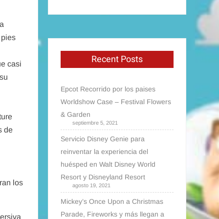
la
 pies
Recent Posts
ue casi
 su
Epcot Recorrido por los paises
Worldshow Case – Festival Flowers
& Garden
ture
septiembre 5, 2021
s de
Servicio Disney Genie para
reinventar la experiencia del
huésped en Walt Disney World
Resort y Disneyland Resort
ran los
agosto 19, 2021
Mickey’s Once Upon a Christmas
Parade, Fireworks y más llegan a
mersiva