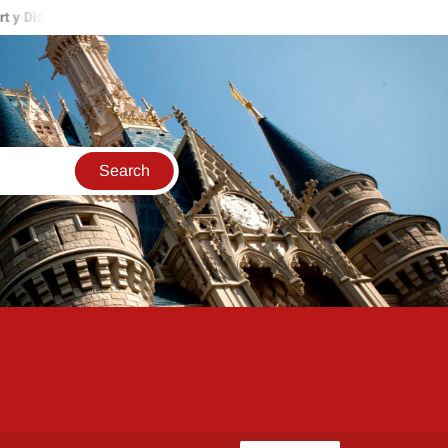
and Resort
Mickey’s Once Upon a Christmas Parade, Fireworks y