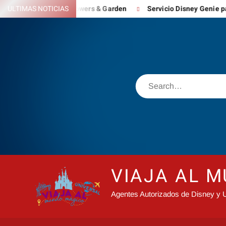
Skip
 Festival Flowers & Garden
ULTIMAS NOTICIAS
Servicio Disney Genie para reinvent
to
content
Search
VIAJA AL 
Agentes Autorizados de Disney y U