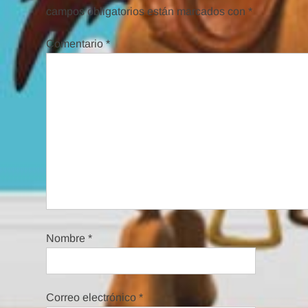
campos obligatorios están marcados con
*
Comentario
*
Nombre
*
Correo electrónico
*