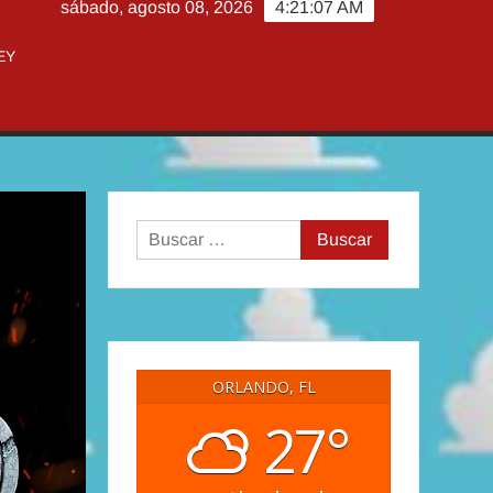
sábado, agosto 08, 2026
4:21:08 AM
EY
Buscar:
ORLANDO, FL
27°