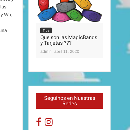
 las
ry Wu,
 una
Tips
Que son las MagicBands
Tips
y Tarjetas ???
OS PARQUES
Disney’s 
admin
abril 11, 2020
0, 2020
admin
abri
Seguinos en Nuestras
Redes