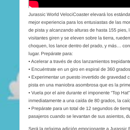
Jurassic World VelociCoaster elevará los estánda
mejor experiencia para los entusiastas de las mo
de pista y alcanzando alturas de hasta 155 pies, 
visitantes giren y se eleven sobre la tierra, rued
choquen, los lance dentro del prado, y más… con
lugar. Prepárate para:
• Acelerar a través de dos lanzamientos trepidan
• Encuéntrate en un giro en espiral de 360 ​​grado
• Experimentar un puesto invertido de gravedad c
pista en una maniobra asombrosa que es la prime
• Vuela por el aire durante el imponente “Top Hat”
inmediatamente a una caída de 80 grados, la ca
• Prepárate para un total de 12 segundos de tiem
pasajeros cuando se levantan de sus asientos, du
Será la próxima adición emocionante a Jurassic Pa