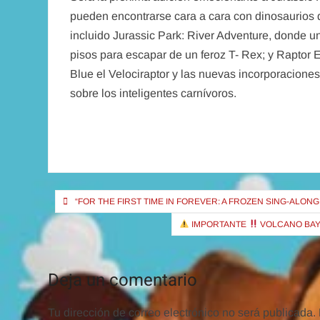
pueden encontrarse cara a cara con dinosaurios 
incluido Jurassic Park: River Adventure, donde u
pisos para escapar de un feroz T- Rex; y Raptor 
Blue el Velociraptor y las nuevas incorporaciones
sobre los inteligentes carnívoros.
Navegación
“FOR THE FIRST TIME IN FOREVER: A FROZEN SING-ALON
de
IMPORTANTE
VOLCANO BAY 
entradas
Deja un comentario
Tu dirección de correo electrónico no será publicada.