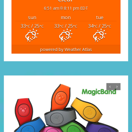
6:51 am
8:11 pm EDT
sun
mon
tue
33
/ 25
33
/ 25
34
/ 25
°C
°C
°C
°C
°C
°C
powered by
Weather Atlas