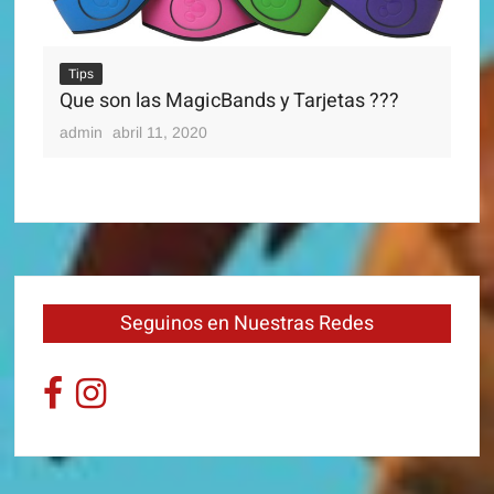
Ti
Di
Tips
adm
Que son las MagicBands y Tarjetas ???
admin
abril 11, 2020
Seguinos en Nuestras Redes