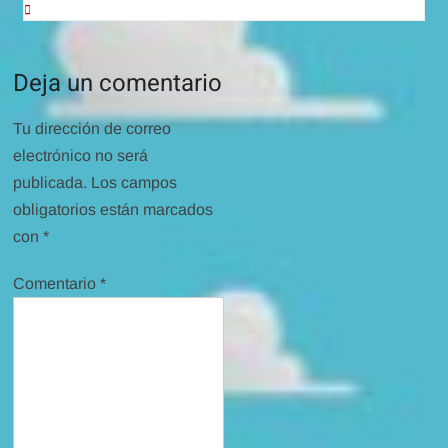
Deja un comentario
Tu dirección de correo
electrónico no será
publicada.
Los campos
obligatorios están marcados
con
*
Comentario
*