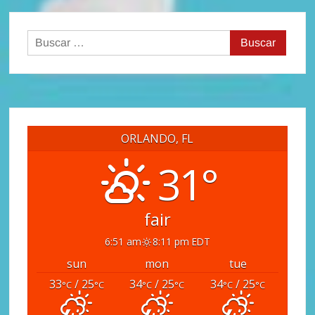
Buscar:
ORLANDO, FL
31°
fair
6:51 am
8:11 pm EDT
sun
mon
tue
33
/ 25
34
/ 25
34
/ 25
°C
°C
°C
°C
°C
°C