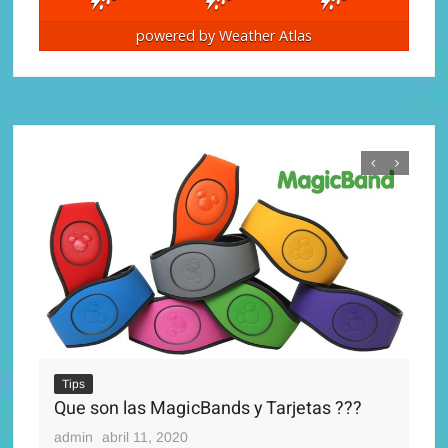
powered by
Weather Atlas
Ti
Di
Tips
adm
Que son las MagicBands y Tarjetas ???
admin
abril 11, 2020