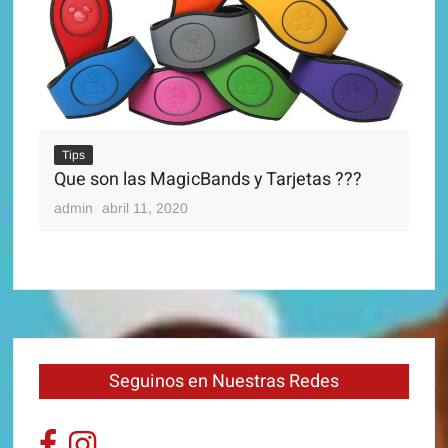
Ti
Di
Tips
adm
Que son las MagicBands y Tarjetas ???
admin
abril 11, 2020
Seguinos en Nuestras Redes