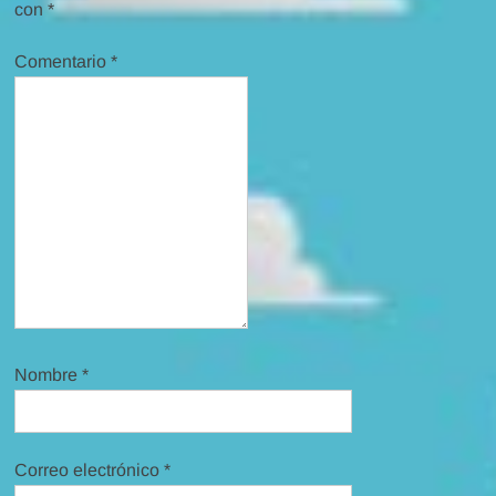
con
*
Comentario
*
Nombre
*
Correo electrónico
*