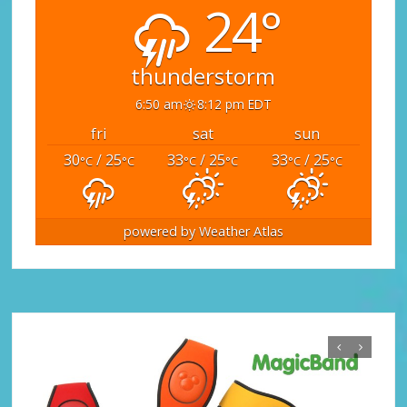
24°
thunderstorm
6:50 am
8:12 pm EDT
fri
sat
sun
30
/ 25
33
/ 25
33
/ 25
°C
°C
°C
°C
°C
°C
powered by
Weather Atlas