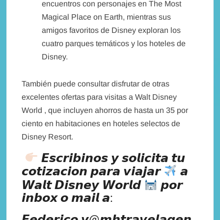
encuentros con personajes en The Most
Magical Place on Earth, mientras sus
amigos favoritos de Disney exploran los
cuatro parques temáticos y los hoteles de
Disney.
También puede consultar disfrutar de otras
excelentes ofertas para visitas a Walt Disney
World , que incluyen ahorros de hasta un 35 por
ciento en habitaciones en hoteles selectos de
Disney Resort.
𝙀𝙨𝙘𝙧𝙞𝙗𝙞𝙣𝙤𝙨 𝙮 𝙨𝙤𝙡𝙞𝙘𝙞𝙩𝙖 𝙩𝙪
𝙘𝙤𝙩𝙞𝙯𝙖𝙘𝙞𝙤𝙣 𝙥𝙖𝙧𝙖 𝙫𝙞𝙖𝙟𝙖𝙧
𝙖
𝙒𝙖𝙡𝙩 𝘿𝙞𝙨𝙣𝙚𝙮 𝙒𝙤𝙧𝙡𝙙
𝙥𝙤𝙧
𝙞𝙣𝙗𝙤𝙭 𝙤 𝙢𝙖𝙞𝙡 𝙖:⁣
𝙁𝙚𝙙𝙚𝙧𝙞𝙘𝙤.𝙫@𝙢𝙝𝙩𝙧𝙖𝙫𝙚𝙡𝙖𝙜𝙚𝙣