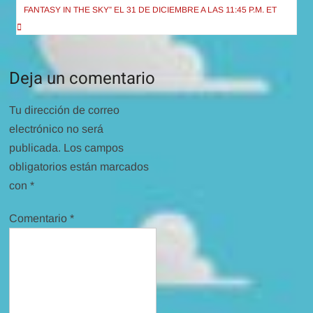
entradas
FANTASY IN THE SKY” EL 31 DE DICIEMBRE A LAS 11:45 P.M. ET
Deja un comentario
Tu dirección de correo
electrónico no será
publicada.
Los campos
obligatorios están marcados
con
*
Comentario
*