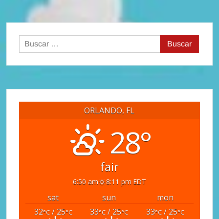
Buscar:
ORLANDO, FL
28°
fair
6:50 am
8:11 pm EDT
sat
sun
mon
32
/ 25
33
/ 25
33
/ 25
°C
°C
°C
°C
°C
°C