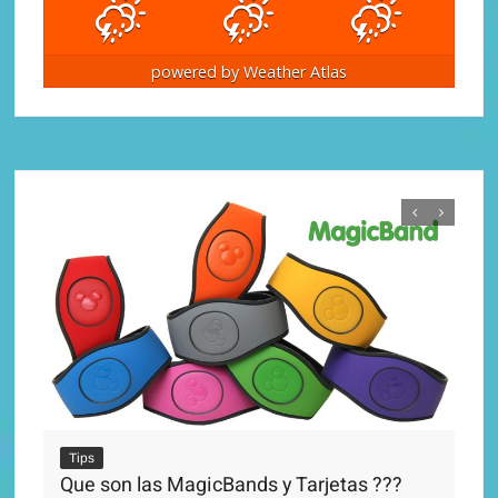
powered by
Weather Atlas
Ti
Di
Tips
adm
Que son las MagicBands y Tarjetas ???