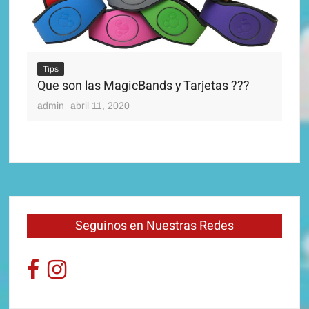
Tips
Que son las MagicBands y Tarjetas ???
Ti
Di
admin
abril 11, 2020
adm
Seguinos en Nuestras Redes