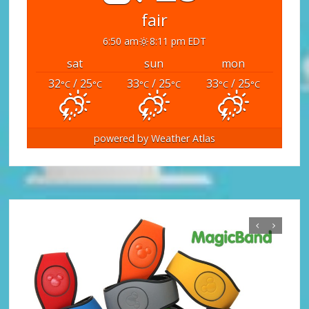
fair
6:50 am
8:11 pm EDT
sat
sun
mon
32
/ 25
33
/ 25
33
/ 25
°C
°C
°C
°C
°C
°C
powered by
Weather Atlas