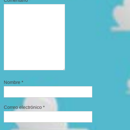
Comentario
*
Nombre
*
Correo electrónico
*