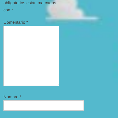
obligatorios están marcados
con
*
Comentario
*
Nombre
*