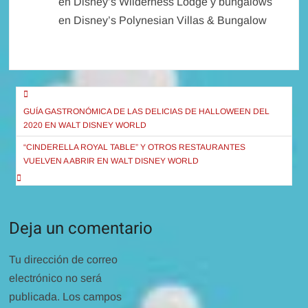
en Disney’s Wilderness Lodge y bungalows
en Disney’s Polynesian Villas & Bungalow
Navegación
de
GUÍA GASTRONÓMICA DE LAS DELICIAS DE HALLOWEEN DEL
2020 EN WALT DISNEY WORLD
entradas
“CINDERELLA ROYAL TABLE” Y OTROS RESTAURANTES
VUELVEN A ABRIR EN WALT DISNEY WORLD
Deja un comentario
Tu dirección de correo
electrónico no será
publicada.
Los campos