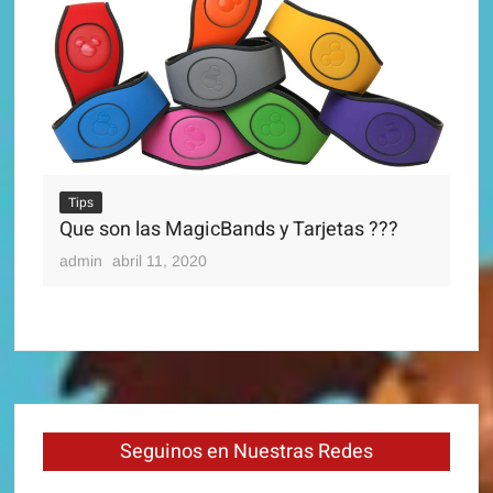
Ti
Di
Tips
adm
Que son las MagicBands y Tarjetas ???
admin
abril 11, 2020
Seguinos en Nuestras Redes