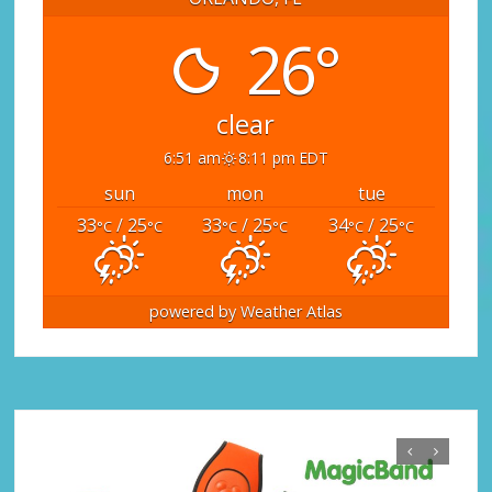
26°
clear
6:51 am
8:11 pm EDT
sun
mon
tue
33
/ 25
33
/ 25
34
/ 25
°C
°C
°C
°C
°C
°C
powered by
Weather Atlas