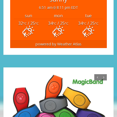
6:51 am
8:11 pm EDT
sun
mon
tue
32
/ 25
34
/ 25
34
/ 25
°C
°C
°C
°C
°C
°C
powered by
Weather Atlas