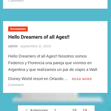
on
Comment
Descuentos
en
hoteles
Disney
para
Novedades
Oct-
Hello Dreamers of all Ages!!
Nov-
Dic
admin
septiembre 8, 2018
2018
Hello Dreamers of all Ages!! Nosotros somos
Federico y Florencia una pareja que vivimos en
Argentina y que realizamos un par de viajes a Walt
Disney World resort en Orlando …
READ MORE
on
Comment
Hello
Dreamers
of
Navegación
all
Anteriores
1
…
18
19