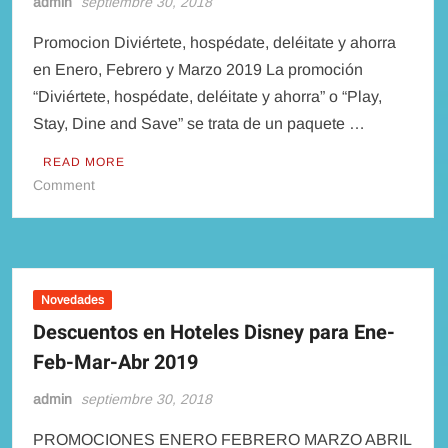
admin
septiembre 30, 2018
Promocion Diviértete, hospédate, deléitate y ahorra
en Enero, Febrero y Marzo 2019 La promoción
“Diviértete, hospédate, deléitate y ahorra” o “Play,
Stay, Dine and Save” se trata de un paquete …
READ MORE
on
Comment
Promocion
Diviértete,
hospédate,
deléitate
y
Novedades
ahorra
Descuentos en Hoteles Disney para Ene-
–
Feb-Mar-Abr 2019
Entre
Enero
admin
septiembre 30, 2018
y
Marzo
PROMOCIONES ENERO FEBRERO MARZO ABRIL