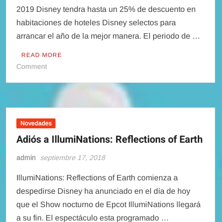
2019
2019 Disney tendra hasta un 25% de descuento en
habitaciones de hoteles Disney selectos para
arrancar el año de la mejor manera. El periodo de …
READ MORE
on
Comment
Descuentos
en
Hoteles
Disney
para
Novedades
Ene-
Adiós a IllumiNations: Reflections of Earth
Feb-
Mar-
admin
septiembre 17, 2018
Abr
IllumiNations: Reflections of Earth comienza a
2019
despedirse Disney ha anunciado en el día de hoy
que el Show nocturno de Epcot IllumiNations llegará
a su fin. El espectáculo esta programado …