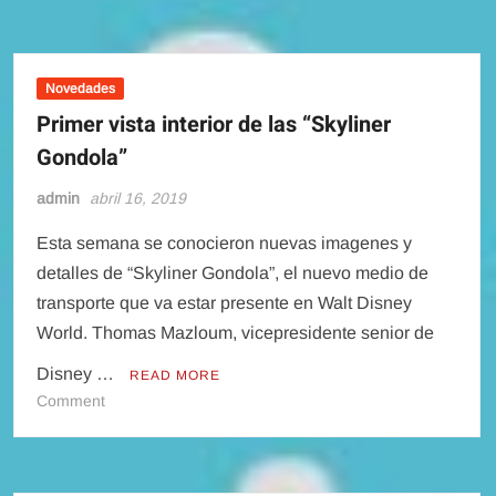
Mapas
de
los
parques
Novedades
y
Primer vista interior de las “Skyliner
sus
Gondola”
nuevas
reglas
admin
abril 16, 2019
Esta semana se conocieron nuevas imagenes y
detalles de “Skyliner Gondola”, el nuevo medio de
transporte que va estar presente en Walt Disney
World. Thomas Mazloum, vicepresidente senior de
Disney …
READ MORE
on
Comment
Primer
vista
interior