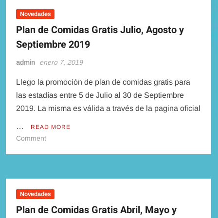
de
las
Novedades
“Skyliner
Plan de Comidas Gratis Julio, Agosto y
Gondola”
Septiembre 2019
admin
enero 7, 2019
Llego la promoción de plan de comidas gratis para
las estadías entre 5 de Julio al 30 de Septiembre
2019. La misma es válida a través de la pagina oficial
…
READ MORE
on
Comment
Plan
de
Comidas
Gratis
Julio,
Novedades
Agosto
Plan de Comidas Gratis Abril, Mayo y
y