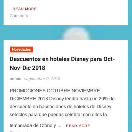
READ MORE
on
Comment
Adiós
a
IllumiNations:
Reflections
of
Novedades
Earth
Descuentos en hoteles Disney para Oct-
Nov-Dic 2018
admin
septiembre 9, 2018
PROMOCIONES OCTUBRE NOVIEMBRE
DICIEMBRE 2018 Disney tendrá hasta un 20% de
descuento en habitaciones de hoteles de Disney
selectos para que puedas celebrar con ellos la
temporada de Otoño y …
READ MORE