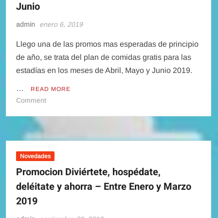
Junio
Septiembre
2019
admin
enero 6, 2019
Llego una de las promos mas esperadas de principio
de año, se trata del plan de comidas gratis para las
estadías en los meses de Abril, Mayo y Junio 2019.
…
READ MORE
on
Comment
Plan
de
Comidas
Gratis
Abril,
Novedades
Mayo
Promocion Diviértete, hospédate,
y
deléitate y ahorra – Entre Enero y Marzo
Junio
2019