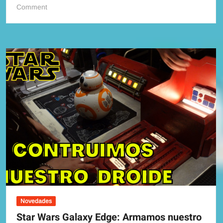
on
Comment
Animal
Kingdom:
Expedition
Everest
+
Almuerzo
en
Rainforest
Novedades
Star Wars Galaxy Edge: Armamos nuestro