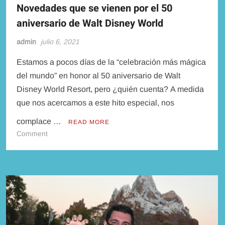
Novedades que se vienen por el 50
aniversario de Walt Disney World
admin
julio 6, 2021
Estamos a pocos días de la “celebración más mágica
del mundo” en honor al 50 aniversario de Walt
Disney World Resort, pero ¿quién cuenta? A medida
que nos acercamos a este hito especial, nos
complace …
READ MORE
on
Comment
Novedades
que
se
vienen
por
el
50