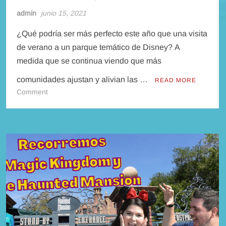
admin
junio 15, 2021
¿Qué podría ser más perfecto este año que una visita
de verano a un parque temático de Disney? A
medida que se continua viendo que más
comunidades ajustan y alivian las …
READ MORE
on
Comment
Show
de
fuegos
artificiales
regresan
a
los
parques
de
Disney
este