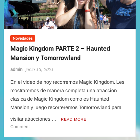
verano
Novedades
Magic Kingdom PARTE 2 – Haunted
Mansion y Tomorrowland
admin
junio 13, 2021
En el video de hoy recorremos Magic Kingdom. Les
mostraremos de manera completa una atraccion
clasica de Magic Kingdom como es Haunted
Mansion y luego recorreremos Tomorrowland para
visitar atracciones …
READ MORE
on
Comment
Magic