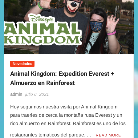
aniversario
de
Walt
Disney
World
Novedades
Animal Kingdom: Expedition Everest +
Almuerzo en Rainforest
admin
julio 6, 2021
Hoy seguimos nuestra visita por Animal Kingdom
para traerles de cerca la montaña rusa Everest y un
rico almuerzo en Rainforest. Rainforest es uno de los
restaurantes tematicos del parque, …
READ MORE