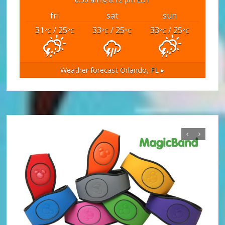
fri
sat
sun
31
/ 25
33
/ 25
33
/ 25
°C
°C
°C
°C
°C
°C
Weather forecast
Orlando, FL ▸
Tips