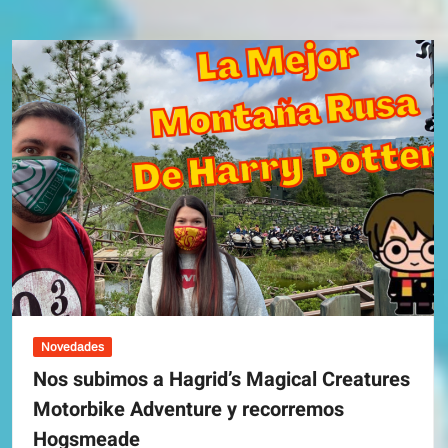
Kingdom
PARTE
2
–
Haunted
Mansion
y
Tomorrowland
Novedades
Nos subimos a Hagrid’s Magical Creatures
Motorbike Adventure y recorremos
Hogsmeade