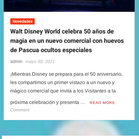
Novedades
Walt Disney World celebra 50 años de
magia en un nuevo comercial con huevos
de Pascua ocultos especiales
admin
mayo 30, 2021
¡Mientras Disney se prepara para el 50 aniversario,
les compartimos un primer vistazo a un nuevo y
mágico comercial que invita a los Visitantes a la
próxima celebración y presenta …
READ MORE
on
Comment
Walt
Disney
World
celebra