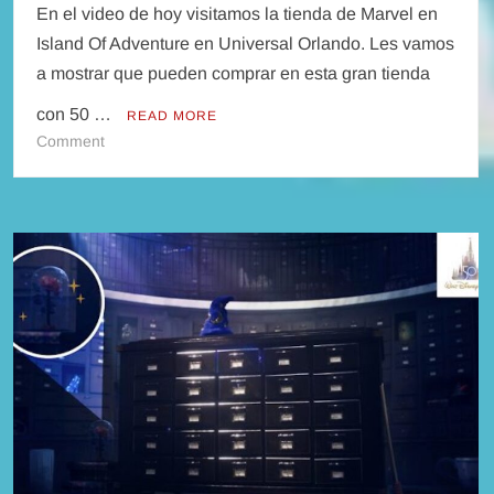
En el video de hoy visitamos la tienda de Marvel en
Island Of Adventure en Universal Orlando. Les vamos
a mostrar que pueden comprar en esta gran tienda
con 50 …
READ MORE
on
Comment
Que
compro
con
50
Dolares
en
Universal
Orlando
?