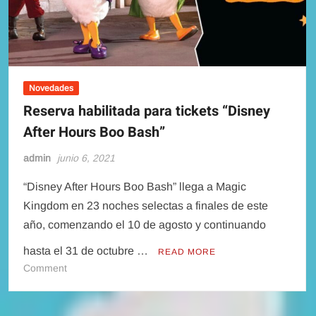
Novedades
Reserva habilitada para tickets “Disney
After Hours Boo Bash”
admin
junio 6, 2021
“Disney After Hours Boo Bash” llega a Magic
Kingdom en 23 noches selectas a finales de este
año, comenzando el 10 de agosto y continuando
hasta el 31 de octubre …
READ MORE
on
Comment
Reserva
habilitada
para