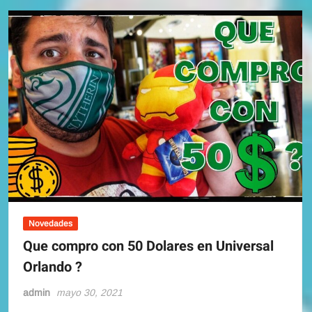
tickets
“Disney
After
Hours
Boo
Bash”
Novedades
Que compro con 50 Dolares en Universal
Orlando ?
admin
mayo 30, 2021