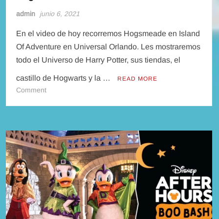
admin
junio 6, 2021
En el video de hoy recorremos Hogsmeade en Island
Of Adventure en Universal Orlando. Les mostraremos
todo el Universo de Harry Potter, sus tiendas, el
castillo de Hogwarts y la …
READ MORE
on
Comment
Nos
subimos
a
Hagrid’s
Magical
Creatures
Motorbike
Adventure
y
recorremos
Hogsmeade