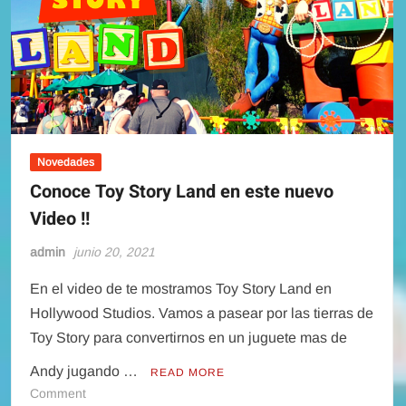
Experiencia
Droid
Depot
Novedades
Conoce Toy Story Land en este nuevo
Video !!
admin
junio 20, 2021
En el video de te mostramos Toy Story Land en
Hollywood Studios. Vamos a pasear por las tierras de
Toy Story para convertirnos en un juguete mas de
Andy jugando …
READ MORE
on
Comment